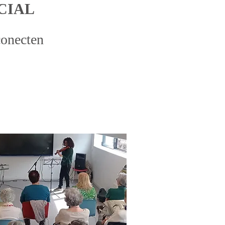
CIAL
conecten