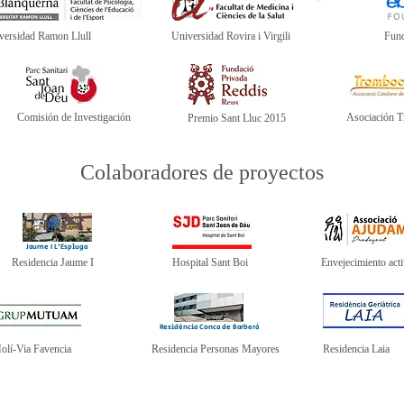
versidad Ramon Llull
Universidad Rovira i Virgili
Fund
Comisión de Investigación
Asociación 
Premio Sant Lluc 2015
Colaboradores de proyectos
Jaume I L'Espluga
Residencia Jaume I
Hospital Sant Boi
Envejecimiento act
Residència Conca de Barberà
olí-Via Favencia
Residencia Personas Mayores
Residencia Laia